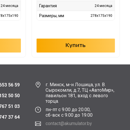
Гарантия
24 месяца
24 месяца
Размеры, мм
78х175х190
278х175х190
Купить
г. Минск, м-н Лошица, ул. В.
653 56 59
Сырокомли, д.7, ТЦ «АвтоМир»,
152 50 50
павильон 181, вход с левого
торца.
767 51 03
пн-пт с 9.00 до 20.00,
сб-вск с 9.00 до 19.00
747 37 64
contact@akumulator.by