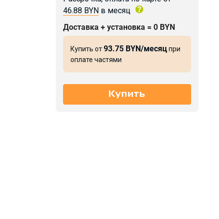
46.88 BYN
в месяц
Доставка + установка = 0 BYN
93.75 BYN/месяц
Купить от
при
оплате частями