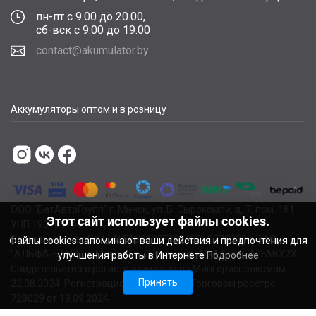
пн-пт с 9.00 до 20.00,
сб-вск с 9.00 до 19.00
contact@akumulator.by
Аккумуляторы оптом и в розницу
ООО "БатАвтоГрупп" г. Минск, ул. В. Сырокомли, д. 7, пом. 181
Этот сайт использует файлы cookies.
УНП 193784748.
Расчетный счет BY11ALFA30122F48260010270000 в ЗАО
Файлы cookies запоминают ваши действия и предпочтения для
"АЛЬФА-БАНК", г. Минск, ул. Сурганова, 43-47, код ALFABY2X
улучшения работы в Интернете
Подробнее
Свидетельство о регистрации выдано Мингорисполкомом
Принять
22.08.2024. Регистрационный номер в Торговом реестре
728029 от 19.09.2024