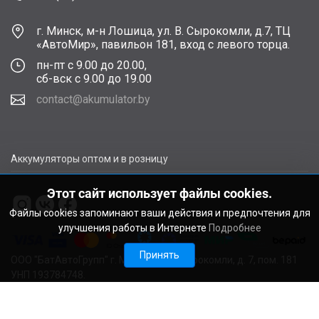
г. Минск, м-н Лошица, ул. В. Сырокомли, д.7, ТЦ
«АвтоМир», павильон 181, вход с левого торца.
пн-пт с 9.00 до 20.00,
сб-вск с 9.00 до 19.00
contact@akumulator.by
Аккумуляторы оптом и в розницу
Этот сайт использует файлы cookies.
Файлы cookies запоминают ваши действия и предпочтения для
улучшения работы в Интернете
Подробнее
Принять
ООО "БатАвтоГрупп" г. Минск, ул. В. Сырокомли, д. 7, пом. 181
УНП 193784748.
Расчетный счет BY11ALFA30122F48260010270000 в ЗАО
"АЛЬФА-БАНК", г. Минск, ул. Сурганова, 43-47, код ALFABY2X