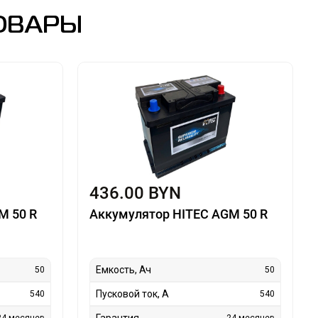
ОВАРЫ
436.00 BYN
M 50 R
Аккумулятор HITEC AGM 50 R
Емкость, Ач
50
50
Пусковой ток, А
540
540
Гарантия
24 месяцев
24 месяцев