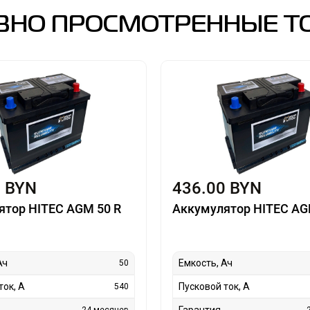
ВНО ПРОСМОТРЕННЫЕ Т
0 BYN
436.00 BYN
ятор HITEC AGM 50 R
Аккумулятор HITEC AG
Ач
Емкость, Ач
50
ток, А
Пусковой ток, А
540
Гарантия
24 месяцев