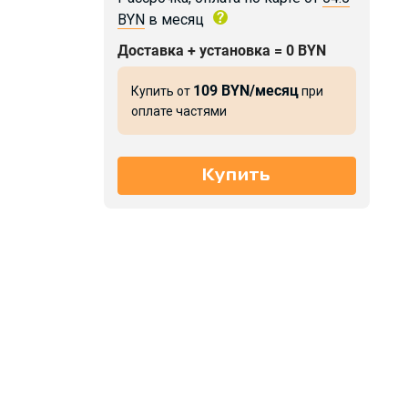
BYN
в месяц
Доставка + установка = 0 BYN
109 BYN/месяц
Купить от
при
оплате частями