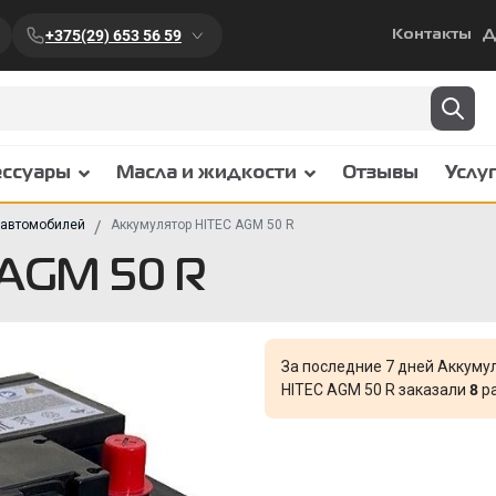
+375(29) 653 56 59
Контакты
Д
ессуары
Масла и жидкости
Отзывы
Услу
 автомобилей
Аккумулятор HITEC AGM 50 R
 AGM 50 R
За последние 7 дней Аккуму
HITEC AGM 50 R заказали
8
ра