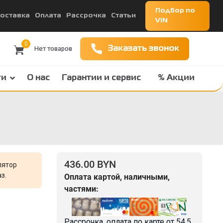
Подбор по
оставка
Оплата
Рассрочка
Статьи
VIN
0
Заказать звонок
ги
О нас
Гарантии и сервис
% Акции
436.00 BYN
лятор
з.
Оплата картой, наличными,
частями:
Рассрочка, оплата по карте от
54.5