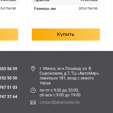
Размеры, мм
07х175х190
207х175х190
Купить
г. Минск, м-н Лошица, ул. В.
653 56 59
Сырокомли, д.7, ТЦ «АвтоМир»,
152 50 50
павильон 181, вход с левого
торца.
767 51 03
пн-пт с 9.00 до 20.00,
сб-вск с 9.00 до 19.00
747 37 64
contact@akumulator.by