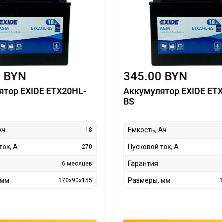
0 BYN
345.00 BYN
ятор EXIDE ETX20HL-
Аккумулятор EXIDE ET
BS
Ач
Емкость, Ач
18
ток, А
Пусковой ток, А
270
Гарантия
6 месяцев
 мм
Размеры, мм
170x90x155