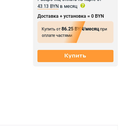
43.13 BYN
в месяц
Доставка + установка = 0 BYN
86.25 BYN/месяц
Купить от
при
оплате частями