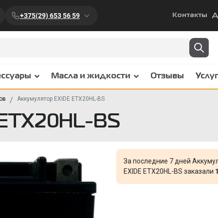
+375(29) 653 56 59
Контакты
Д
ессуары
Масла и жидкости
Отзывы
Услу
ов
Аккумулятор EXIDE ETX20HL-BS
 ETX20HL-BS
За последние 7 дней Аккуму
EXIDE ETX20HL-BS заказали