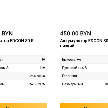
0 BYN
450.00 BYN
ятор EDCON 80 R
Аккумулятор EDCON 80
низкий
Ач
Емкость, Ач
80
ток, А
Пусковой ток, А
740
Гарантия
24 месяца
 мм
Размеры, мм
315x175x175
3