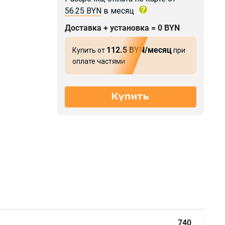
56.25 BYN
в месяц
Доставка + установка = 0 BYN
112.5 BYN/месяц
Купить от
при
оплате частями
740