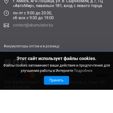
г. Минск, м-н Лошица, ул. В. Сырокомли, д.7, ТЦ
«АвтоМир», павильон 181, вход с левого торца.
пн-пт с 9.00 до 20.00,
сб-вск с 9.00 до 19.00
contact@akumulator.by
Аккумуляторы оптом и в розницу
Этот сайт использует файлы cookies.
Файлы cookies запоминают ваши действия и предпочтения для
улучшения работы в Интернете
Подробнее
Принять
ООО "БатАвтоГрупп" г. Минск, ул. В. Сырокомли, д. 7, пом. 181
УНП 193784748.
Расчетный счет BY11ALFA30122F48260010270000 в ЗАО
"АЛЬФА-БАНК", г. Минск, ул. Сурганова, 43-47, код ALFABY2X
Свидетельство о регистрации выдано Мингорисполкомом
22.08.2024. Регистрационный номер в Торговом реестре