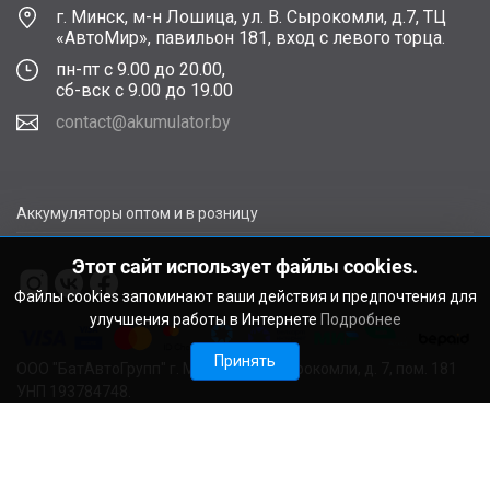
г. Минск, м-н Лошица, ул. В. Сырокомли, д.7, ТЦ
«АвтоМир», павильон 181, вход с левого торца.
пн-пт с 9.00 до 20.00,
сб-вск с 9.00 до 19.00
contact@akumulator.by
Аккумуляторы оптом и в розницу
Этот сайт использует файлы cookies.
Файлы cookies запоминают ваши действия и предпочтения для
улучшения работы в Интернете
Подробнее
Принять
ООО "БатАвтоГрупп" г. Минск, ул. В. Сырокомли, д. 7, пом. 181
УНП 193784748.
Расчетный счет BY11ALFA30122F48260010270000 в ЗАО
"АЛЬФА-БАНК", г. Минск, ул. Сурганова, 43-47, код ALFABY2X
Свидетельство о регистрации выдано Мингорисполкомом
22.08.2024. Регистрационный номер в Торговом реестре