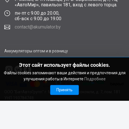
«АвтоМир», павильон 181, вход с левого торца.
пн-пт с 9.00 до 20.00,
сб-вск с 9.00 до 19.00
contact@akumulator.by
Аккумуляторы оптом и в розницу
Этот сайт использует файлы cookies.
Файлы cookies запоминают ваши действия и предпочтения для
улучшения работы в Интернете
Подробнее
Принять
ООО "БатАвтоГрупп" г. Минск, ул. В. Сырокомли, д. 7, пом. 181
УНП 193784748.
Расчетный счет BY11ALFA30122F48260010270000 в ЗАО
"АЛЬФА-БАНК", г. Минск, ул. Сурганова, 43-47, код ALFABY2X
Свидетельство о регистрации выдано Мингорисполкомом
22.08.2024. Регистрационный номер в Торговом реестре
728029 от 19.09.2024