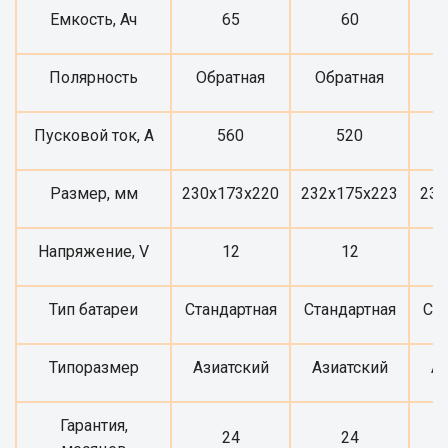
Емкость, Ач
65
60
Полярность
Обратная
Обратная
О
Пусковой ток, А
560
520
Размер, мм
230x173x220
232x175x223
232
Напряжение, V
12
12
Тип батареи
Стандартная
Стандартная
Ста
Типоразмер
Азиатский
Азиатский
Аз
Гарантия,
24
24