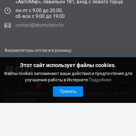
«АвтоМир», павильон 181, вход с левого торца.
пн-пт с 9.00 до 20.00,
сб-вск с 9.00 до 19.00
contact@akumulator.by
Аккумуляторы оптом и в розницу
Этот сайт использует файлы cookies.
Файлы cookies запоминают ваши действия и предпочтения для
улучшения работы в Интернете
Подробнее
Принять
ООО "БатАвтоГрупп" г. Минск, ул. В. Сырокомли, д. 7, пом. 181
УНП 193784748.
Расчетный счет BY11ALFA30122F48260010270000 в ЗАО
"АЛЬФА-БАНК", г. Минск, ул. Сурганова, 43-47, код ALFABY2X
Свидетельство о регистрации выдано Мингорисполкомом
22.08.2024. Регистрационный номер в Торговом реестре
728029 от 19.09.2024