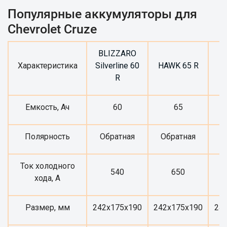
Популярные аккумуляторы для
Chevrolet Cruze
BLIZZARO
B
Характеристика
Silverline 60
HAWK 65 R
R
Емкость, Ач
60
65
Полярность
Обратная
Обратная
О
Ток холодного
540
650
хода, А
Размер, мм
242x175x190
242x175x190
24