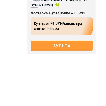
BYN
в месяц
Доставка + установка = 0 BYN
74 BYN/месяц
Купить от
при
оплате частями