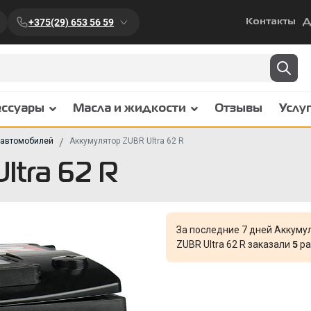
+375(29) 653 56 59
Контакты
Д
ессуары
Масла и жидкости
Отзывы
Услу
 автомобилей
Аккумулятор ZUBR Ultra 62 R
ltra 62 R
За последние 7 дней Аккуму
ZUBR Ultra 62 R заказали
5
ра