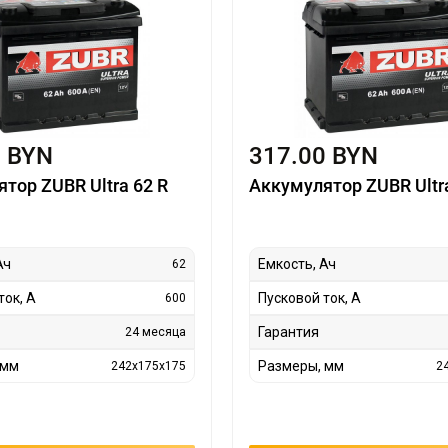
0 BYN
317.00 BYN
тор ZUBR Ultra 62 R
Аккумулятор ZUBR Ultra
Ач
Емкость, Ач
62
ток, А
Пусковой ток, А
600
Гарантия
24 месяца
 мм
Размеры, мм
242x175x175
2