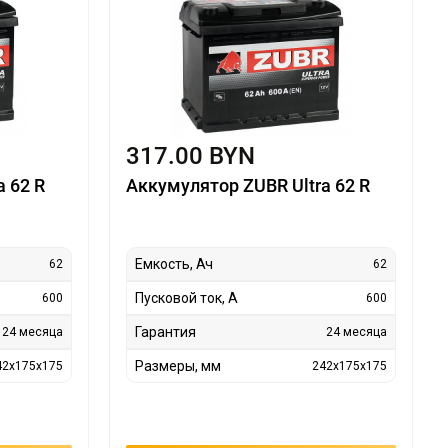
317.00 BYN
 62 R
Аккумулятор ZUBR Ultra 62 R
Емкость, Ач
62
62
Пусковой ток, А
600
600
Гарантия
24 месяца
24 месяца
Размеры, мм
42x175x175
242x175x175