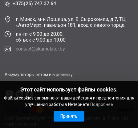
+375(25) 747 37 64
г. Минск, м-н Лошица, ул. В. Сырокомли, д.7, ТЦ
«АвтоМир», павильон 181, вход с левого торца.
пн-пт с 9.00 до 20.00,
сб-вск с 9.00 до 19.00
contact@akumulator.by
Аккумуляторы оптом и в розницу
Этот сайт использует файлы cookies.
Файлы cookies запоминают ваши действия и предпочтения для
улучшения работы в Интернете
Подробнее
Принять
ООО "БатАвтоГрупп" г. Минск, ул. В. Сырокомли, д. 7, пом. 181
УНП 193784748.
Расчетный счет BY11ALFA30122F48260010270000 в ЗАО
"АЛЬФА-БАНК", г. Минск, ул. Сурганова, 43-47, код ALFABY2X