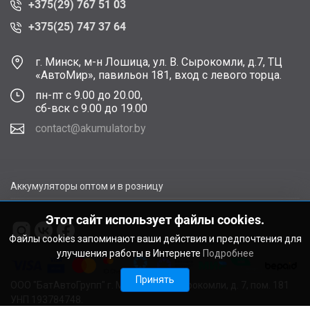
+375(29) 767 51 03
+375(25) 747 37 64
г. Минск, м-н Лошица, ул. В. Сырокомли, д.7, ТЦ
«АвтоМир», павильон 181, вход с левого торца.
пн-пт с 9.00 до 20.00,
сб-вск с 9.00 до 19.00
contact@akumulator.by
Аккумуляторы оптом и в розницу
Этот сайт использует файлы cookies.
Файлы cookies запоминают ваши действия и предпочтения для
улучшения работы в Интернете
Подробнее
Принять
ООО "БатАвтоГрупп" г. Минск, ул. В. Сырокомли, д. 7, пом. 181
УНП 193784748.