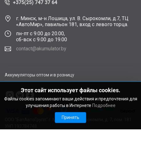
+375(25) 747 37 64
г. Минск, м-н Лошица, ул. В. Сырокомли, д.7, ТЦ
«АвтоМир», павильон 181, вход с левого торца.
пн-пт с 9.00 до 20.00,
сб-вск с 9.00 до 19.00
contact@akumulator.by
Аккумуляторы оптом и в розницу
Этот сайт использует файлы cookies.
Файлы cookies запоминают ваши действия и предпочтения для
улучшения работы в Интернете
Подробнее
Принять
ООО "БатАвтоГрупп" г. Минск, ул. В. Сырокомли, д. 7, пом. 181
УНП 193784748.
Расчетный счет BY11ALFA30122F48260010270000 в ЗАО
"АЛЬФА-БАНК", г. Минск, ул. Сурганова, 43-47, код ALFABY2X