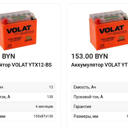
0 BYN
153.00 BYN
ятор VOLAT YTX12-BS
Аккумулятор VOLAT YT
Ач
Емкость, Ач
12
ток, А
Пусковой ток, А
130
Гарантия
6 месяцев
 мм
Размеры, мм
150x87x130