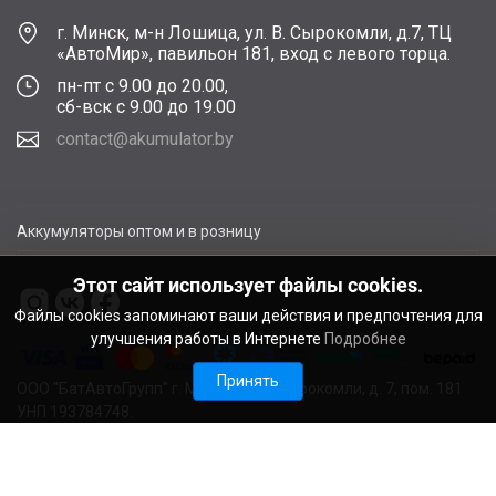
г. Минск, м-н Лошица, ул. В. Сырокомли, д.7, ТЦ
«АвтоМир», павильон 181, вход с левого торца.
пн-пт с 9.00 до 20.00,
сб-вск с 9.00 до 19.00
contact@akumulator.by
Аккумуляторы оптом и в розницу
Этот сайт использует файлы cookies.
Файлы cookies запоминают ваши действия и предпочтения для
улучшения работы в Интернете
Подробнее
Принять
ООО "БатАвтоГрупп" г. Минск, ул. В. Сырокомли, д. 7, пом. 181
УНП 193784748.
Расчетный счет BY11ALFA30122F48260010270000 в ЗАО
"АЛЬФА-БАНК", г. Минск, ул. Сурганова, 43-47, код ALFABY2X
Свидетельство о регистрации выдано Мингорисполкомом