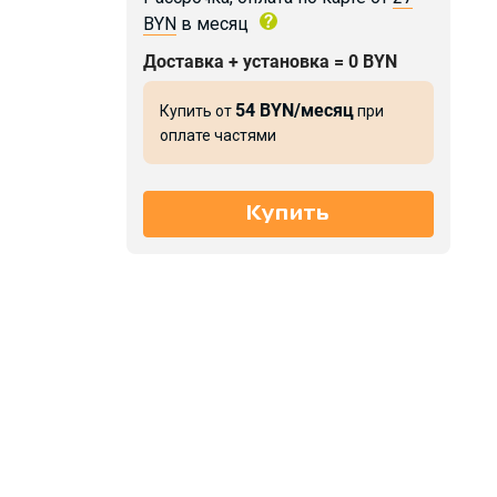
BYN
в месяц
Доставка + установка = 0 BYN
54 BYN/месяц
Купить от
при
оплате частями