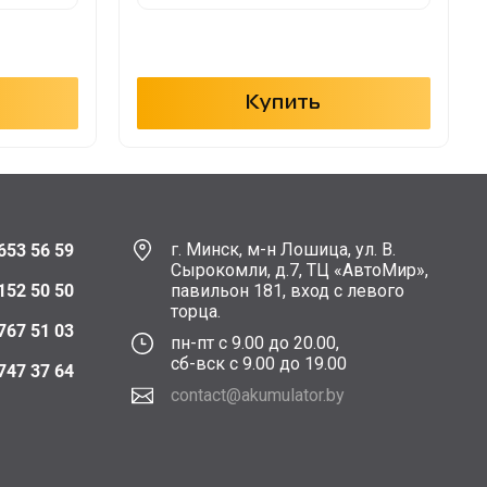
Купить
г. Минск, м-н Лошица, ул. В.
653 56 59
Сырокомли, д.7, ТЦ «АвтоМир»,
152 50 50
павильон 181, вход с левого
торца.
767 51 03
пн-пт с 9.00 до 20.00,
сб-вск с 9.00 до 19.00
747 37 64
contact@akumulator.by