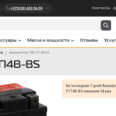
+375(29) 653 56 59
Контакты
Д
ессуары
Масла и жидкости
Отзывы
Услу
ов
Аккумулятор TAB YT14B-BS
T14B-BS
За последние 7 дней Аккуму
YT14B-BS заказали
12
раз.