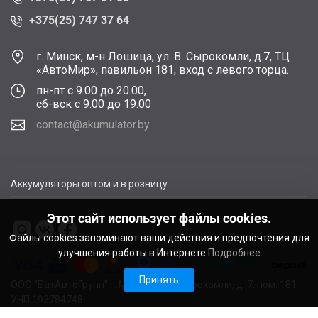
+375(25) 747 37 64
г. Минск, м-н Лошица, ул. В. Сырокомли, д.7, ТЦ
«АвтоМир», павильон 181, вход с левого торца.
пн-пт с 9.00 до 20.00,
сб-вск с 9.00 до 19.00
contact@akumulator.by
Аккумуляторы оптом и в розницу
Этот сайт использует файлы cookies.
Файлы cookies запоминают ваши действия и предпочтения для
улучшения работы в Интернете
Подробнее
Принять
ООО "БатАвтоГрупп" г. Минск, ул. В. Сырокомли, д. 7, пом. 181
УНП 193784748.
Расчетный счет BY11ALFA30122F48260010270000 в ЗАО