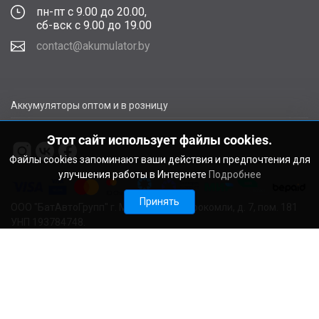
пн-пт с 9.00 до 20.00,
сб-вск с 9.00 до 19.00
contact@akumulator.by
Аккумуляторы оптом и в розницу
Этот сайт использует файлы cookies.
Файлы cookies запоминают ваши действия и предпочтения для
улучшения работы в Интернете
Подробнее
Принять
ООО "БатАвтоГрупп" г. Минск, ул. В. Сырокомли, д. 7, пом. 181
УНП 193784748.
Расчетный счет BY11ALFA30122F48260010270000 в ЗАО
"АЛЬФА-БАНК", г. Минск, ул. Сурганова, 43-47, код ALFABY2X
Свидетельство о регистрации выдано Мингорисполкомом
22.08.2024. Регистрационный номер в Торговом реестре
728029 от 19.09.2024