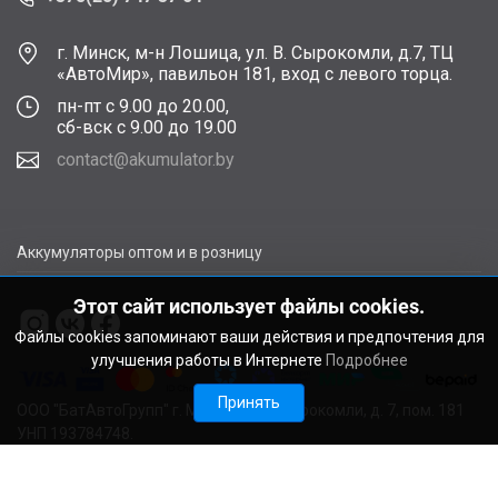
г. Минск, м-н Лошица, ул. В. Сырокомли, д.7, ТЦ
«АвтоМир», павильон 181, вход с левого торца.
пн-пт с 9.00 до 20.00,
сб-вск с 9.00 до 19.00
contact@akumulator.by
Аккумуляторы оптом и в розницу
Этот сайт использует файлы cookies.
Файлы cookies запоминают ваши действия и предпочтения для
улучшения работы в Интернете
Подробнее
Принять
ООО "БатАвтоГрупп" г. Минск, ул. В. Сырокомли, д. 7, пом. 181
УНП 193784748.
Расчетный счет BY11ALFA30122F48260010270000 в ЗАО
"АЛЬФА-БАНК", г. Минск, ул. Сурганова, 43-47, код ALFABY2X