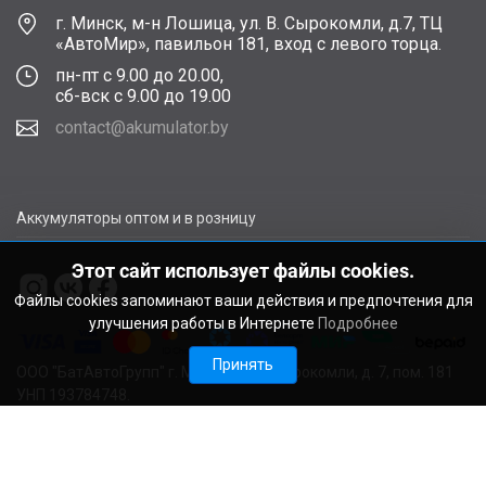
г. Минск, м-н Лошица, ул. В. Сырокомли, д.7, ТЦ
«АвтоМир», павильон 181, вход с левого торца.
пн-пт с 9.00 до 20.00,
сб-вск с 9.00 до 19.00
contact@akumulator.by
Аккумуляторы оптом и в розницу
Этот сайт использует файлы cookies.
Файлы cookies запоминают ваши действия и предпочтения для
улучшения работы в Интернете
Подробнее
Принять
ООО "БатАвтоГрупп" г. Минск, ул. В. Сырокомли, д. 7, пом. 181
УНП 193784748.
Расчетный счет BY11ALFA30122F48260010270000 в ЗАО
"АЛЬФА-БАНК", г. Минск, ул. Сурганова, 43-47, код ALFABY2X
Свидетельство о регистрации выдано Мингорисполкомом
22.08.2024. Регистрационный номер в Торговом реестре