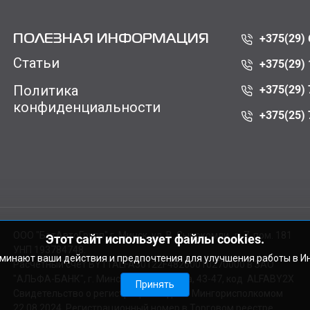
+375(29) 
ПОЛЕЗНАЯ ИНФОРМАЦИЯ
Статьи
+375(29) 
Политика
+375(29) 
конфиденциальности
+375(25) 
ООО "БатАвтоГрупп" г. Минск, ул. В. Сырокомли, д. 7, пом. 181
Этот сайт использует файлы cookies.
УНП 193784748.
оминают ваши действия и предпочтения для улучшения работы в И
Расчетный счет BY11ALFA30122F48260010270000 в ЗАО
"АЛЬФА-БАНК", г. Минск, ул. Сурганова, 43-47, код ALFABY2X
Принять
Свидетельство о регистрации выдано Мингорисполкомом
22.08.2024. Регистрационный номер в Торговом реестре