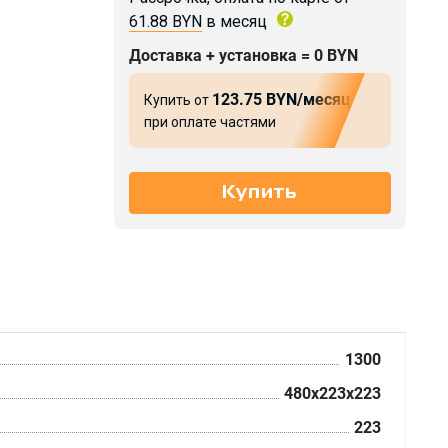
61.88 BYN
в месяц
Доставка + установка = 0 BYN
123.75 BYN/месяц
Купить от
при оплате частями
1300
480x223x223
223