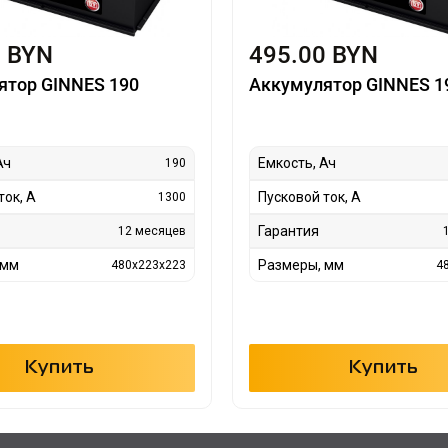
0 BYN
495.00 BYN
ятор GINNES 190
Аккумулятор GINNES 1
Ач
Емкость, Ач
190
ток, А
Пусковой ток, А
1300
Гарантия
12 месяцев
 мм
Размеры, мм
480x223x223
4
Купить
Купить