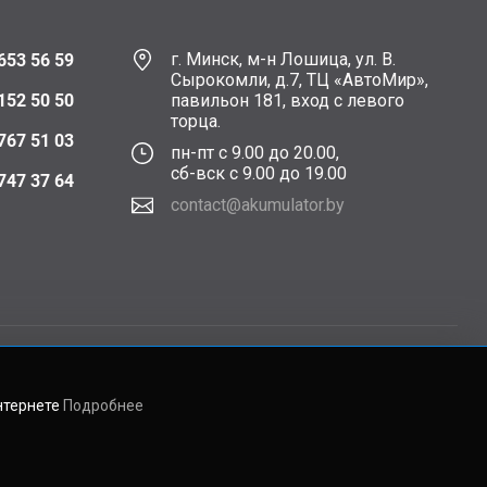
г. Минск, м-н Лошица, ул. В.
653 56 59
Сырокомли, д.7, ТЦ «АвтоМир»,
152 50 50
павильон 181, вход с левого
торца.
767 51 03
пн-пт с 9.00 до 20.00,
сб-вск с 9.00 до 19.00
747 37 64
contact@akumulator.by
нтернете
Подробнее