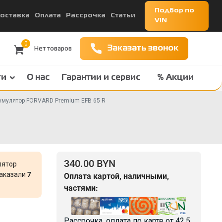
Подбор по
оставка
Оплата
Рассрочка
Статьи
VIN
0
Заказать звонок
ги
О нас
Гарантии и сервис
% Акции
умулятор FORVARD Premium EFB 65 R
340.00 BYN
лятор
заказали
7
Оплата картой, наличными,
частями:
Рассрочка, оплата по карте от
42.5