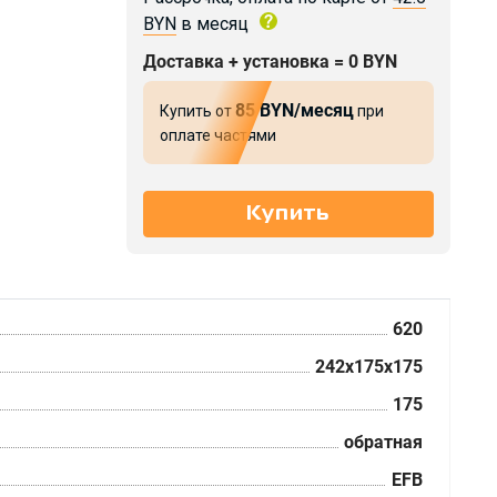
BYN
в месяц
Доставка + установка = 0 BYN
85 BYN/месяц
Купить от
при
оплате частями
620
242x175x175
175
обратная
EFB