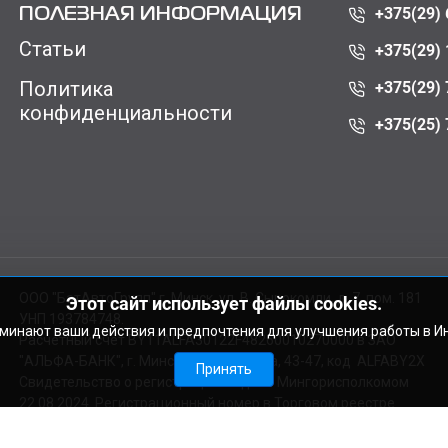
+375(29) 
ПОЛЕЗНАЯ ИНФОРМАЦИЯ
Статьи
+375(29) 
Политика
+375(29) 
конфиденциальности
+375(25) 
ООО "БатАвтоГрупп" г. Минск, ул. В. Сырокомли, д. 7, пом. 181
Этот сайт использует файлы cookies.
УНП 193784748.
оминают ваши действия и предпочтения для улучшения работы в И
Расчетный счет BY11ALFA30122F48260010270000 в ЗАО
"АЛЬФА-БАНК", г. Минск, ул. Сурганова, 43-47, код ALFABY2X
Принять
Свидетельство о регистрации выдано Мингорисполкомом
22.08.2024. Регистрационный номер в Торговом реестре
728029 от 19.09.2024