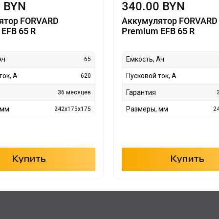
0 BYN
340.00 BYN
ятор FORVARD
Аккумулятор FORVARD
EFB 65 R
Premium EFB 65 R
Ач
Емкость, Ач
65
ток, А
Пусковой ток, А
620
Гарантия
36 месяцев
 мм
Размеры, мм
242x175x175
2
Купить
Купить