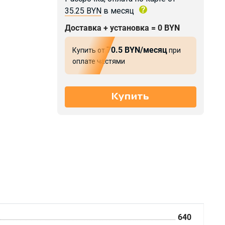
35.25 BYN
в месяц
Доставка + установка = 0 BYN
70.5 BYN/месяц
Купить от
при
оплате частями
640