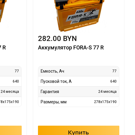
282.00 BYN
7 R
Аккумулятор FORA-S 77 R
Емкость, Ач
77
77
Пусковой ток, А
640
640
Гарантия
24 месяца
24 месяца
Размеры, мм
78x175x190
278x175x190
Купить