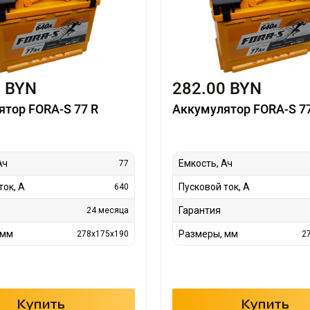
0 BYN
282.00 BYN
ятор FORA-S 77 R
Аккумулятор FORA-S 7
Ач
Емкость, Ач
77
ток, А
Пусковой ток, А
640
Гарантия
24 месяца
 мм
Размеры, мм
278x175x190
2
Купить
Купить