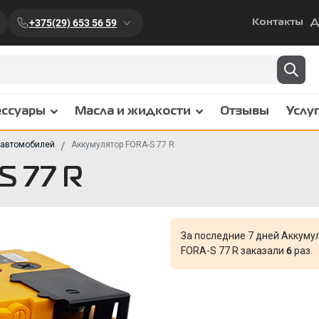
+375(29) 653 56 59
Контакты
Д
ессуары
Масла и жидкости
Отзывы
Услу
 автомобилей
Аккумулятор FORA-S 77 R
S 77 R
За последние 7 дней Аккуму
FORA-S 77 R заказали
6
раз.