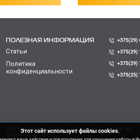
+375(29) 
ПОЛЕЗНАЯ ИНФОРМАЦИЯ
Статьи
+375(29) 
Политика
+375(29) 
конфиденциальности
+375(25) 
ООО "БатАвтоГрупп" г. Минск, ул. В. Сырокомли, д. 7, пом. 181
Этот сайт использует файлы cookies.
УНП 193784748.
оминают ваши действия и предпочтения для улучшения работы в И