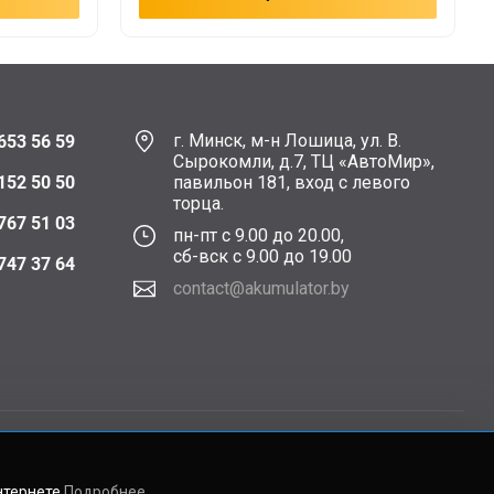
г. Минск, м-н Лошица, ул. В.
653 56 59
Сырокомли, д.7, ТЦ «АвтоМир»,
152 50 50
павильон 181, вход с левого
торца.
767 51 03
пн-пт с 9.00 до 20.00,
сб-вск с 9.00 до 19.00
747 37 64
contact@akumulator.by
нтернете
Подробнее