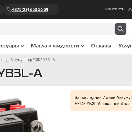
+375(29) 653 56 59
Контакты
Д
ессуары
Масла и жидкости
Отзывы
Услу
ов
Аккумулятор EXIDE YB3L-A
 YB3L-A
За последние 7 дней Аккуму
EXIDE YB3L-A заказали
4
раза