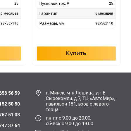
Пусковой ток, А
25
25
Гарантия
6 месяцев
6 месяцев
Размеры, мм
98x56x110
98x56x110
Купить
г. Минск, м-н Лошица, ул. В.
653 56 59
Сырокомли, д.7, ТЦ «АвтоМир»,
152 50 50
павильон 181, вход с левого
торца.
767 51 03
пн-пт с 9.00 до 20.00,
сб-вск с 9.00 до 19.00
747 37 64