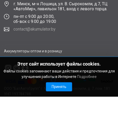
г. Минск, м-н Лошица, ул. В. Сырокомли, д.7, ТЦ
«АвтоМир», павильон 181, вход с левого торца.
пн-пт с 9.00 до 20.00,
сб-вск с 9.00 до 19.00
contact@akumulator.by
Аккумуляторы оптом и в розницу
Этот сайт использует файлы cookies.
Файлы cookies запоминают ваши действия и предпочтения для
улучшения работы в Интернете
Подробнее
Принять
ООО "БатАвтоГрупп" г. Минск, ул. В. Сырокомли, д. 7, пом. 181
УНП 193784748.
Расчетный счет BY11ALFA30122F48260010270000 в ЗАО
"АЛЬФА-БАНК", г. Минск, ул. Сурганова, 43-47, код ALFABY2X
Свидетельство о регистрации выдано Мингорисполкомом
22.08.2024. Регистрационный номер в Торговом реестре