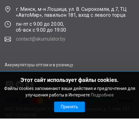
г. Минск, м-н Лошица, ул. В. Сырокомли, д.7, ТЦ
«АвтоМир», павильон 181, вход с левого торца.
пн-пт с 9.00 до 20.00,
сб-вск с 9.00 до 19.00
contact@akumulator.by
Аккумуляторы оптом и в розницу
Этот сайт использует файлы cookies.
Файлы cookies запоминают ваши действия и предпочтения для
улучшения работы в Интернете
Подробнее
Принять
ООО "БатАвтоГрупп" г. Минск, ул. В. Сырокомли, д. 7, пом. 181
УНП 193784748.
Расчетный счет BY11ALFA30122F48260010270000 в ЗАО
"АЛЬФА-БАНК", г. Минск, ул. Сурганова, 43-47, код ALFABY2X
Свидетельство о регистрации выдано Мингорисполкомом