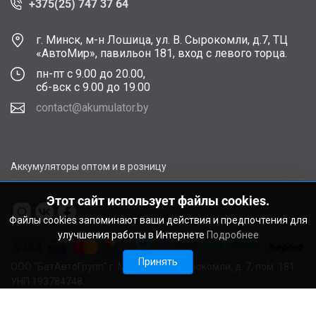
+375(25) 747 37 64
г. Минск, м-н Лошица, ул. В. Сырокомли, д.7, ТЦ
«АвтоМир», павильон 181, вход с левого торца.
пн-пт с 9.00 до 20.00,
сб-вск с 9.00 до 19.00
contact@akumulator.by
Аккумуляторы оптом и в розницу
Этот сайт использует файлы cookies.
Файлы cookies запоминают ваши действия и предпочтения для
улучшения работы в Интернете
Подробнее
Принять
ООО "БатАвтоГрупп" г. Минск, ул. В. Сырокомли, д. 7, пом. 181
УНП 193784748.
Расчетный счет BY11ALFA30122F48260010270000 в ЗАО
"АЛЬФА-БАНК", г. Минск, ул. Сурганова, 43-47, код ALFABY2X