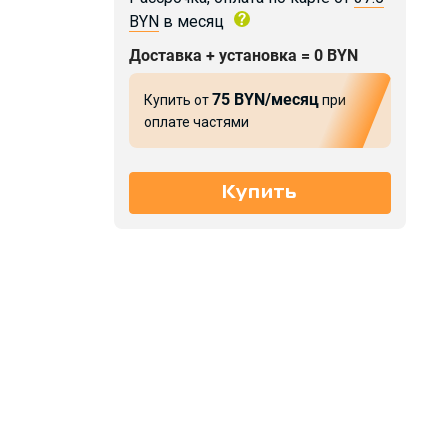
BYN
в месяц
Доставка + установка = 0 BYN
75 BYN/месяц
Купить от
при
оплате частями