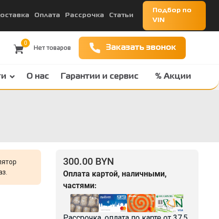
Подбор по
оставка
Оплата
Рассрочка
Статьи
VIN
0
Заказать звонок
ги
О нас
Гарантии и сервис
% Акции
300.00 BYN
лятор
аз.
Оплата картой, наличными,
частями:
Рассрочка, оплата по карте от
37.5