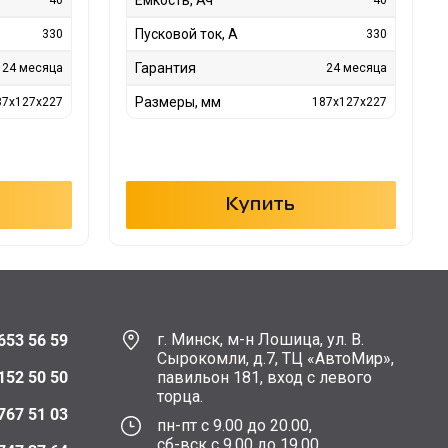
Пусковой ток, А
330
330
Гарантия
24 месяца
24 месяца
Размеры, мм
87x127x227
187x127x227
Купить
г. Минск, м-н Лошица, ул. В.
653 56 59
Сырокомли, д.7, ТЦ «АвтоМир»,
152 50 50
павильон 181, вход с левого
торца.
767 51 03
пн-пт с 9.00 до 20.00,
сб-вск с 9.00 до 19.00