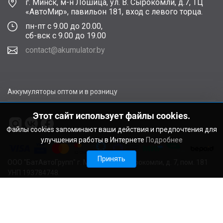
г. Минск, м-н Лошица, ул. В. Сырокомли, д.7, ТЦ
«АвтоМир», павильон 181, вход с левого торца.
пн-пт с 9.00 до 20.00,
сб-вск с 9.00 до 19.00
contact@akumulator.by
Аккумуляторы оптом и в розницу
Этот сайт использует файлы cookies.
Файлы cookies запоминают ваши действия и предпочтения для
улучшения работы в Интернете
Подробнее
Принять
ООО "БатАвтоГрупп" г. Минск, ул. В. Сырокомли, д. 7, пом. 181
УНП 193784748.
Расчетный счет BY11ALFA30122F48260010270000 в ЗАО
"АЛЬФА-БАНК", г. Минск, ул. Сурганова, 43-47, код ALFABY2X
Свидетельство о регистрации выдано Мингорисполкомом
22.08.2024. Регистрационный номер в Торговом реестре