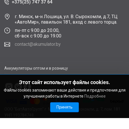
+375(25) 747 37 64
г. Минск, м-н Лошица, ул. В. Сырокомли, д.7, ТЦ
«АвтоМир», павильон 181, вход с левого торца.
пн-пт с 9.00 до 20.00,
сб-вск с 9.00 до 19.00
contact@akumulator.by
Аккумуляторы оптом и в розницу
Этот сайт использует файлы cookies.
Файлы cookies запоминают ваши действия и предпочтения для
улучшения работы в Интернете
Подробнее
Принять
ООО "БатАвтоГрупп" г. Минск, ул. В. Сырокомли, д. 7, пом. 181
УНП 193784748.
Расчетный счет BY11ALFA30122F48260010270000 в ЗАО
"АЛЬФА-БАНК", г. Минск, ул. Сурганова, 43-47, код ALFABY2X