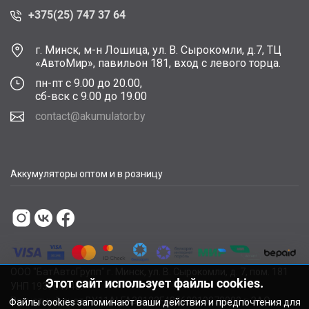
+375(25) 747 37 64
г. Минск, м-н Лошица, ул. В. Сырокомли, д.7, ТЦ
«АвтоМир», павильон 181, вход с левого торца.
пн-пт с 9.00 до 20.00,
сб-вск с 9.00 до 19.00
contact@akumulator.by
Аккумуляторы оптом и в розницу
ООО "БатАвтоГрупп" г. Минск, ул. В. Сырокомли, д. 7, пом. 181
Этот сайт использует файлы cookies.
УНП 193784748.
Расчетный счет BY11ALFA30122F48260010270000 в ЗАО
Файлы cookies запоминают ваши действия и предпочтения для