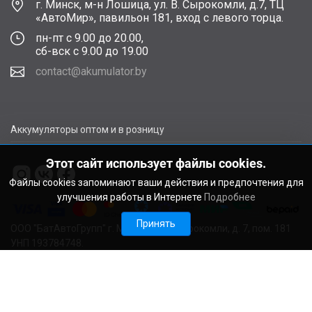
г. Минск, м-н Лошица, ул. В. Сырокомли, д.7, ТЦ
«АвтоМир», павильон 181, вход с левого торца.
пн-пт с 9.00 до 20.00,
сб-вск с 9.00 до 19.00
contact@akumulator.by
Аккумуляторы оптом и в розницу
Этот сайт использует файлы cookies.
Файлы cookies запоминают ваши действия и предпочтения для
улучшения работы в Интернете
Подробнее
Принять
ООО "БатАвтоГрупп" г. Минск, ул. В. Сырокомли, д. 7, пом. 181
УНП 193784748.
Расчетный счет BY11ALFA30122F48260010270000 в ЗАО
"АЛЬФА-БАНК", г. Минск, ул. Сурганова, 43-47, код ALFABY2X
Свидетельство о регистрации выдано Мингорисполкомом
22.08.2024. Регистрационный номер в Торговом реестре