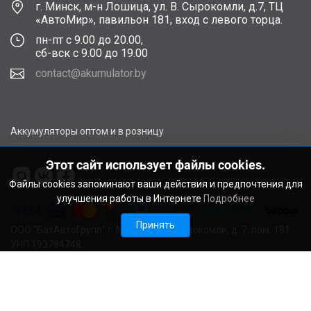
г. Минск, м-н Лошица, ул. В. Сырокомли, д.7, ТЦ
«АвтоМир», павильон 181, вход с левого торца.
пн-пт с 9.00 до 20.00,
сб-вск с 9.00 до 19.00
contact@akumulator.by
Аккумуляторы оптом и в розницу
Этот сайт использует файлы cookies.
Файлы cookies запоминают ваши действия и предпочтения для
улучшения работы в Интернете
Подробнее
Принять
ООО "БатАвтоГрупп" г. Минск, ул. В. Сырокомли, д. 7, пом. 181
УНП 193784748.
Расчетный счет BY11ALFA30122F48260010270000 в ЗАО
"АЛЬФА-БАНК", г. Минск, ул. Сурганова, 43-47, код ALFABY2X
Свидетельство о регистрации выдано Мингорисполкомом
22.08.2024. Регистрационный номер в Торговом реестре