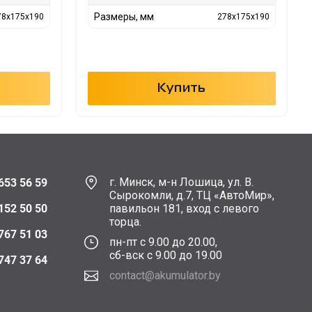
Размеры, мм
78x175x190
278x175x190
Купить
г. Минск, м-н Лошица, ул. В.
653 56 59
Сырокомли, д.7, ТЦ «АвтоМир»,
152 50 50
павильон 181, вход с левого
торца.
767 51 03
пн-пт с 9.00 до 20.00,
сб-вск с 9.00 до 19.00
747 37 64
contact@akumulator.by