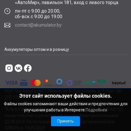
«АвтоМир», павильон 181, вход с левого торца.
пн-пт с 9.00 до 20.00,
сб-вск с 9.00 до 19.00
contact@akumulator.by
Аккумуляторы оптом и в розницу
ООО "БатАвтоГрупп" г. Минск, ул. В. Сырокомли, д. 7, пом. 181
Этот сайт использует файлы cookies.
УНП 193784748.
Расчетный счет BY11ALFA30122F48260010270000 в ЗАО
Файлы cookies запоминают ваши действия и предпочтения для
"АЛЬФА-БАНК", г. Минск, ул. Сурганова, 43-47, код ALFABY2X
улучшения работы в Интернете
Подробнее
Свидетельство о регистрации выдано Мингорисполкомом
Принять
22.08.2024. Регистрационный номер в Торговом реестре
728029 от 19.09.2024