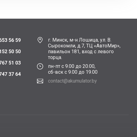
г. Минск, м-н Лошица, ул. В.
653 56 59
Сырокомли, д.7, ТЦ «АвтоМир»,
152 50 50
павильон 181, вход с левого
торца.
767 51 03
пн-пт с 9.00 до 20.00,
сб-вск с 9.00 до 19.00
747 37 64
contact@akumulator.by