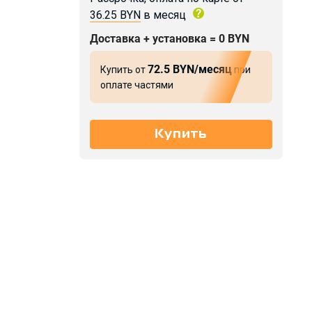
36.25 BYN
в месяц
Доставка + установка = 0 BYN
72.5 BYN/месяц
Купить от
при
оплате частями