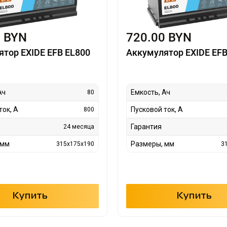
0 BYN
720.00 BYN
тор EXIDE EFB EL800
Аккумулятор EXIDE EFB
Ач
Емкость, Ач
80
ток, А
Пусковой ток, А
800
Гарантия
24 месяца
 мм
Размеры, мм
315x175x190
3
Купить
Купить