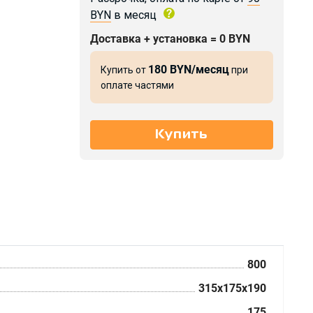
BYN
в месяц
Доставка + установка = 0 BYN
180 BYN/месяц
Купить от
при
оплате частями
800
315x175x190
175