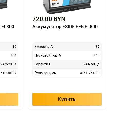
720.00 BYN
 EL800
Аккумулятор EXIDE EFB EL800
Емкость, Ач
80
80
Пусковой ток, А
800
800
Гарантия
24 месяца
24 месяца
Размеры, мм
15x175x190
315x175x190
Купить