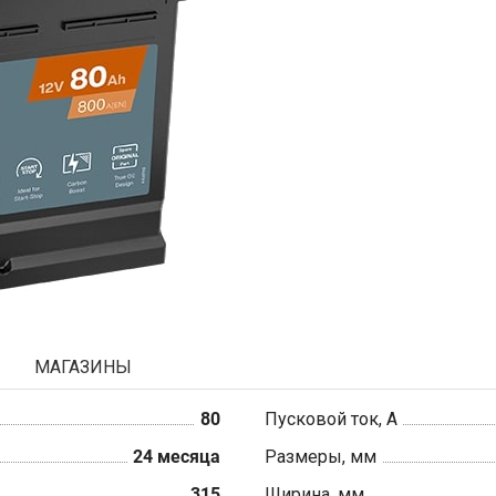
МАГАЗИНЫ
80
Пусковой ток, А
24 месяца
Размеры, мм
315
Ширина, мм