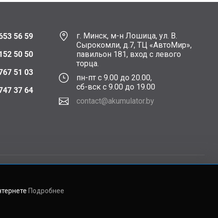
г. Минск, м-н Лошица, ул. В.
653 56 59
Сырокомли, д.7, ТЦ «АвтоМир»,
152 50 50
павильон 181, вход с левого
торца.
767 51 03
пн-пт с 9.00 до 20.00,
сб-вск с 9.00 до 19.00
747 37 64
contact@akumulator.by
нтернете
Подробнее