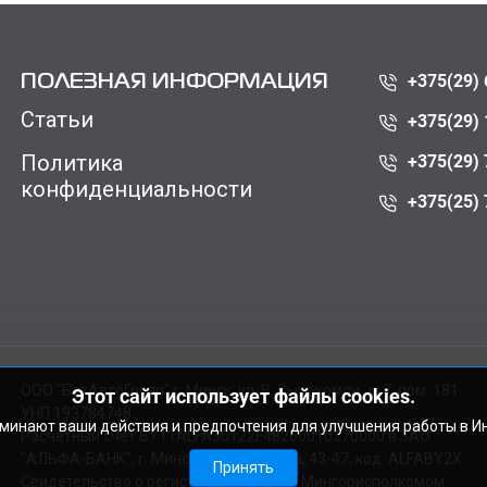
+375(29) 
ПОЛЕЗНАЯ ИНФОРМАЦИЯ
Статьи
+375(29) 
Политика
+375(29) 
конфиденциальности
+375(25) 
ООО "БатАвтоГрупп" г. Минск, ул. В. Сырокомли, д. 7, пом. 181
Этот сайт использует файлы cookies.
УНП 193784748.
оминают ваши действия и предпочтения для улучшения работы в И
Расчетный счет BY11ALFA30122F48260010270000 в ЗАО
"АЛЬФА-БАНК", г. Минск, ул. Сурганова, 43-47, код ALFABY2X
Принять
Свидетельство о регистрации выдано Мингорисполкомом