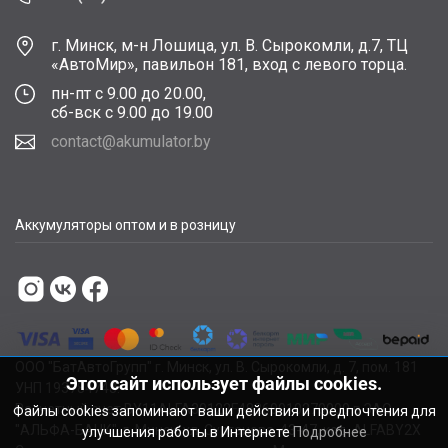
г. Минск, м-н Лошица, ул. В. Сырокомли, д.7, ТЦ
«АвтоМир», павильон 181, вход с левого торца.
пн-пт с 9.00 до 20.00,
сб-вск с 9.00 до 19.00
contact@akumulator.by
Аккумуляторы оптом и в розницу
ООО "БатАвтоГрупп" г. Минск, ул. В. Сырокомли, д. 7, пом. 181
Этот сайт использует файлы cookies.
УНП 193784748.
Расчетный счет BY11ALFA30122F48260010270000 в ЗАО
Файлы cookies запоминают ваши действия и предпочтения для
"АЛЬФА-БАНК", г. Минск, ул. Сурганова, 43-47, код ALFABY2X
улучшения работы в Интернете
Подробнее