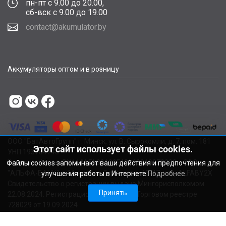
пн-пт с 9.00 до 20.00,
сб-вск с 9.00 до 19.00
contact@akumulator.by
Аккумуляторы оптом и в розницу
ООО "БатАвтоГрупп" г. Минск, ул. В. Сырокомли, д. 7, пом. 181
Этот сайт использует файлы cookies.
УНП 193784748.
Расчетный счет BY11ALFA30122F48260010270000 в ЗАО
Файлы cookies запоминают ваши действия и предпочтения для
"АЛЬФА-БАНК", г. Минск, ул. Сурганова, 43-47, код ALFABY2X
улучшения работы в Интернете
Подробнее
Свидетельство о регистрации выдано Мингорисполкомом
Принять
22.08.2024. Регистрационный номер в Торговом реестре
728029 от 19.09.2024