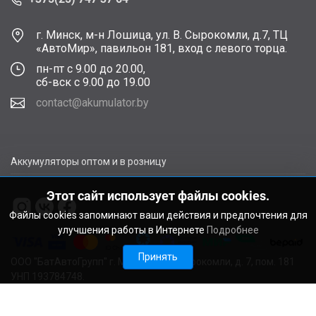
г. Минск, м-н Лошица, ул. В. Сырокомли, д.7, ТЦ
«АвтоМир», павильон 181, вход с левого торца.
пн-пт с 9.00 до 20.00,
сб-вск с 9.00 до 19.00
contact@akumulator.by
Аккумуляторы оптом и в розницу
Этот сайт использует файлы cookies.
Файлы cookies запоминают ваши действия и предпочтения для
улучшения работы в Интернете
Подробнее
Принять
ООО "БатАвтоГрупп" г. Минск, ул. В. Сырокомли, д. 7, пом. 181
УНП 193784748.
Расчетный счет BY11ALFA30122F48260010270000 в ЗАО
"АЛЬФА-БАНК", г. Минск, ул. Сурганова, 43-47, код ALFABY2X