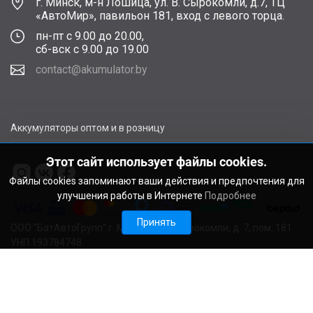
г. Минск, м-н Лошица, ул. В. Сырокомли, д.7, ТЦ
«АвтоМир», павильон 181, вход с левого торца.
пн-пт с 9.00 до 20.00,
сб-вск с 9.00 до 19.00
contact@akumulator.by
Аккумуляторы оптом и в розницу
Этот сайт использует файлы cookies.
Файлы cookies запоминают ваши действия и предпочтения для
улучшения работы в Интернете
Подробнее
Принять
ООО "БатАвтоГрупп" г. Минск, ул. В. Сырокомли, д. 7, пом. 181
УНП 193784748.
Расчетный счет BY11ALFA30122F48260010270000 в ЗАО
"АЛЬФА-БАНК", г. Минск, ул. Сурганова, 43-47, код ALFABY2X
Свидетельство о регистрации выдано Мингорисполкомом
22.08.2024. Регистрационный номер в Торговом реестре