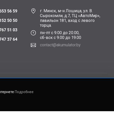
г. Минск, м-н Лошица, ул. В.
653 56 59
Сырокомли, д.7, ТЦ «АвтоМир»,
152 50 50
павильон 181, вход с левого
торца.
767 51 03
пн-пт с 9.00 до 20.00,
сб-вск с 9.00 до 19.00
747 37 64
contact@akumulator.by
нтернете
Подробнее