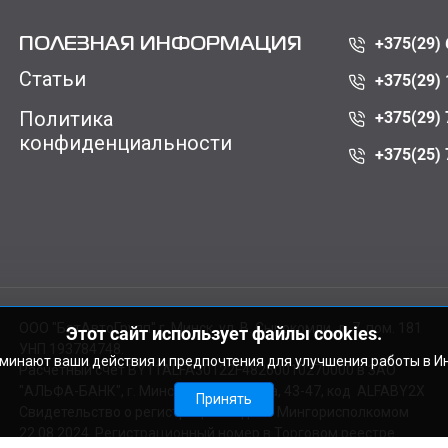
+375(29) 
ПОЛЕЗНАЯ ИНФОРМАЦИЯ
Статьи
+375(29) 
Политика
+375(29) 
конфиденциальности
+375(25) 
ООО "БатАвтоГрупп" г. Минск, ул. В. Сырокомли, д. 7, пом. 181
Этот сайт использует файлы cookies.
УНП 193784748.
оминают ваши действия и предпочтения для улучшения работы в И
Расчетный счет BY11ALFA30122F48260010270000 в ЗАО
"АЛЬФА-БАНК", г. Минск, ул. Сурганова, 43-47, код ALFABY2X
Принять
Свидетельство о регистрации выдано Мингорисполкомом
22.08.2024. Регистрационный номер в Торговом реестре