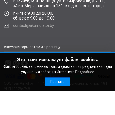
г. Минск, м-н Лошица, ул. В. Сырокомли, д.7, ТЦ
«АвтоМир», павильон 181, вход с левого торца.
пн-пт с 9.00 до 20.00,
сб-вск с 9.00 до 19.00
contact@akumulator.by
Аккумуляторы оптом и в розницу
Этот сайт использует файлы cookies.
Файлы cookies запоминают ваши действия и предпочтения для
улучшения работы в Интернете
Подробнее
Принять
ООО "БатАвтоГрупп" г. Минск, ул. В. Сырокомли, д. 7, пом. 181
УНП 193784748.
Расчетный счет BY11ALFA30122F48260010270000 в ЗАО
"АЛЬФА-БАНК", г. Минск, ул. Сурганова, 43-47, код ALFABY2X
Свидетельство о регистрации выдано Мингорисполкомом
22.08.2024. Регистрационный номер в Торговом реестре