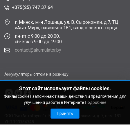
+375(25) 747 37 64
г. Минск, м-н Лошица, ул. В. Сырокомли, д.7, ТЦ
«АвтоМир», павильон 181, вход с левого торца.
пн-пт с 9.00 до 20.00,
сб-вск с 9.00 до 19.00
contact@akumulator.by
Аккумуляторы оптом и в розницу
Этот сайт использует файлы cookies.
Файлы cookies запоминают ваши действия и предпочтения для
улучшения работы в Интернете
Подробнее
Принять
ООО "БатАвтоГрупп" г. Минск, ул. В. Сырокомли, д. 7, пом. 181
УНП 193784748.
Расчетный счет BY11ALFA30122F48260010270000 в ЗАО