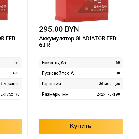
295.00 BYN
R EFB
Аккумулятор GLADIATOR EFB
60 R
Емкость, Ач
60
60
Пусковой ток, А
600
600
Гарантия
36 месяцев
36 месяцев
Размеры, мм
42x175x190
242x175x190
Купить