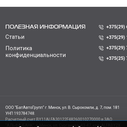
+375(29) 
ПОЛЕЗНАЯ ИНФОРМАЦИЯ
Статьи
+375(29) 
Политика
+375(29) 
конфиденциальности
+375(25) 
ООО "БатАвтоГрупп" г. Минск, ул. В. Сырокомли, д. 7, пом. 181
УНП 193784748.
Расчетный счет BY11ALFA30122F48260010270000 в ЗАО
"АЛЬФА-БАНК", г. Минск, ул. Сурганова, 43-47, код ALFABY2X