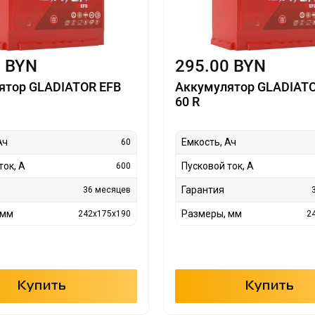
0 BYN
295.00 BYN
ятор GLADIATOR EFB
Аккумулятор GLADIATO
60 R
Ач
Емкость, Ач
60
ток, А
Пусковой ток, А
600
Гарантия
36 месяцев
 мм
Размеры, мм
242x175x190
2
Купить
Купить