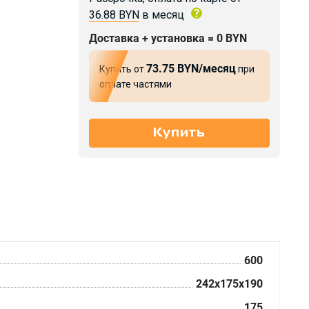
36.88 BYN
в месяц
Доставка + установка = 0 BYN
73.75 BYN/месяц
Купить от
при
оплате частями
600
242x175x190
175