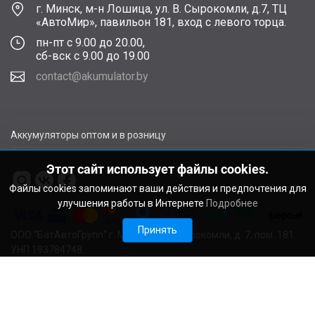
г. Минск, м-н Лошица, ул. В. Сырокомли, д.7, ТЦ
«АвтоМир», павильон 181, вход с левого торца.
пн-пт с 9.00 до 20.00,
сб-вск с 9.00 до 19.00
contact@akumulator.by
Аккумуляторы оптом и в розницу
Этот сайт использует файлы cookies.
Файлы cookies запоминают ваши действия и предпочтения для
улучшения работы в Интернете
Подробнее
Принять
ООО "БатАвтоГрупп" г. Минск, ул. В. Сырокомли, д. 7, пом. 181
УНП 193784748.
Расчетный счет BY11ALFA30122F48260010270000 в ЗАО
"АЛЬФА-БАНК", г. Минск, ул. Сурганова, 43-47, код ALFABY2X
Свидетельство о регистрации выдано Мингорисполкомом
22.08.2024. Регистрационный номер в Торговом реестре