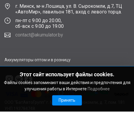
г. Минск, м-н Лошица, ул. В. Сырокомли, д.7, ТЦ
«АвтоМир», павильон 181, вход с левого торца.
пн-пт с 9.00 до 20.00,
сб-вск с 9.00 до 19.00
contact@akumulator.by
Аккумуляторы оптом и в розницу
Этот сайт использует файлы cookies.
Файлы cookies запоминают ваши действия и предпочтения для
улучшения работы в Интернете
Подробнее
Принять
ООО "БатАвтоГрупп" г. Минск, ул. В. Сырокомли, д. 7, пом. 181
УНП 193784748.
Расчетный счет BY11ALFA30122F48260010270000 в ЗАО
"АЛЬФА-БАНК", г. Минск, ул. Сурганова, 43-47, код ALFABY2X
Свидетельство о регистрации выдано Мингорисполкомом
22.08.2024. Регистрационный номер в Торговом реестре